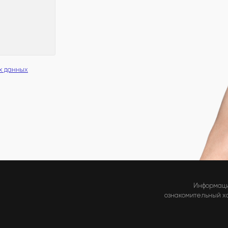
х данных
Информаци
ознакомительный хар