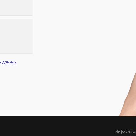
х данных
Информаци