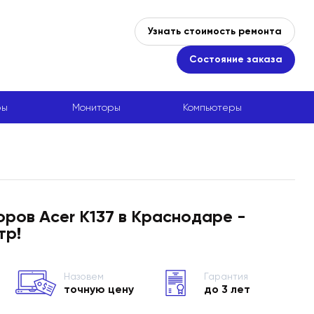
Узнать стоимость ремонта
Состояние заказа
ры
Мониторы
Компьютеры
ров Acer K137 в Краснодаре -
тр!
Назовем
Гарантия
точную цену
до 3 лет