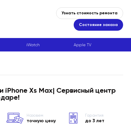
Узнать стоимость ремонта
Состояние заказа
iWatch
Apple TV
 iPhone Xs Max| Сервисный центр
одаре!
Назовем
Гарантия
точную цену
до 3 лет