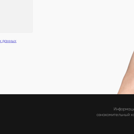
х данных
Информаци
ознакомительный хар