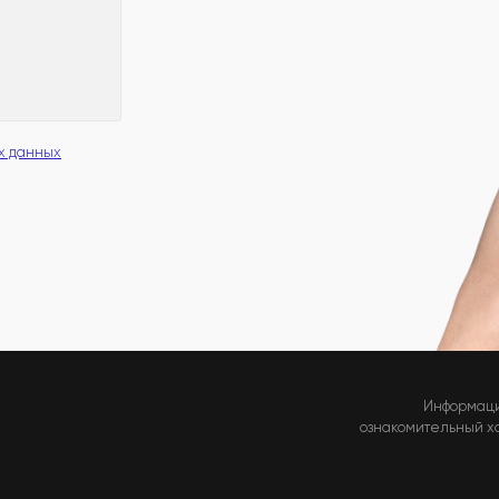
х данных
Информаци
ознакомительный хар