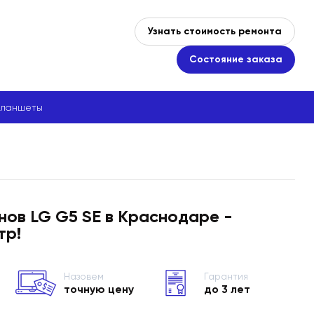
Узнать стоимость ремонта
Состояние заказа
ланшеты
ов LG G5 SE в Краснодаре -
тр!
Назовем
Гарантия
точную цену
до 3 лет