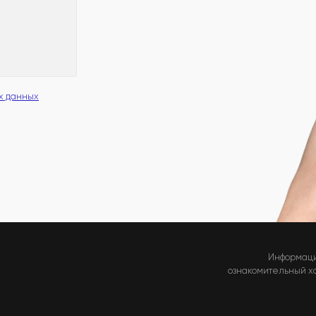
х данных
Информаци
ознакомительный хар