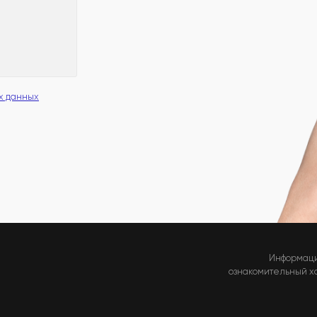
х данных
Информаци
ознакомительный хар